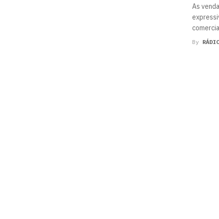
As venda
expressi
comercial
By
RÁDI