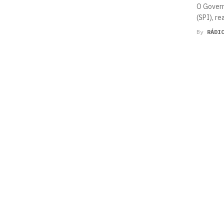
O Govern
(SPI), re
By
RÁDI