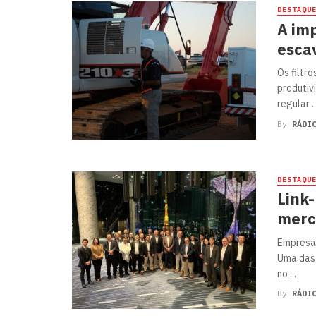
DESTAQU
A imp
escav
Os filtr
produtiv
regular ..
By
RÁDI
DESTAQU
Link
merc
Empresa 
Uma das 
no ...
By
RÁDI