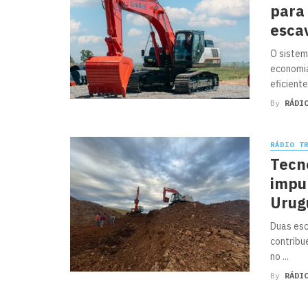
para
esca
O sistem
economi
eficiente
By
RÁDI
RÁDIO T
Tecn
impu
Urug
Duas esc
contribu
no ...
By
RÁDI