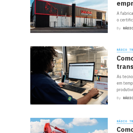
empr
A fabric
o certif
By
RÁDI
RÁDIO T
Como
tran
As tecno
em tempo
produtivi
By
RÁDI
RÁDIO T
Como 