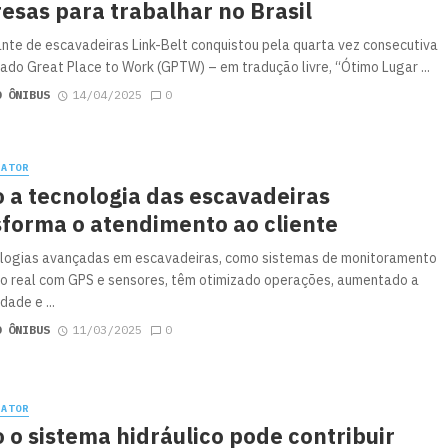
esas para trabalhar no Brasil
ante de escavadeiras Link-Belt conquistou pela quarta vez consecutiva
icado Great Place to Work (GPTW) – em tradução livre, “Ótimo Lugar ...
O ÔNIBUS
14/04/2025
0
RATOR
 a tecnologia das escavadeiras
sforma o atendimento ao cliente
logias avançadas em escavadeiras, como sistemas de monitoramento
 real com GPS e sensores, têm otimizado operações, aumentado a
dade e ...
O ÔNIBUS
11/03/2025
0
RATOR
o sistema hidráulico pode contribuir