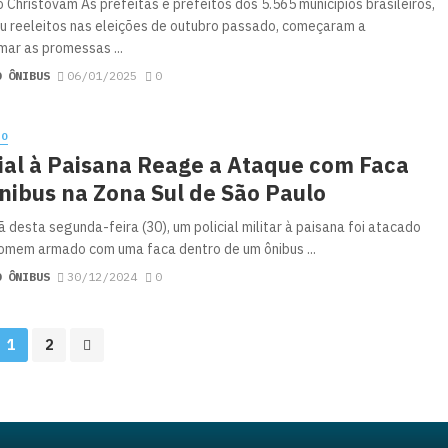
o Christovam As prefeitas e prefeitos dos 5.565 municípios brasileiros,
ou reeleitos nas eleições de outubro passado, começaram a
mar as promessas ...
O ÔNIBUS
06/01/2025
0
NO
ial à Paisana Reage a Ataque com Faca
nibus na Zona Sul de São Paulo
 desta segunda-feira (30), um policial militar à paisana foi atacado
omem armado com uma faca dentro de um ônibus ...
O ÔNIBUS
30/12/2024
0
1
2