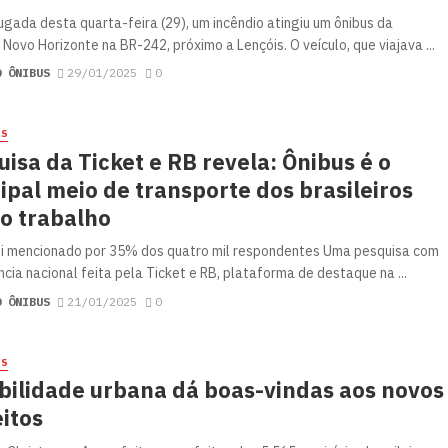
gada desta quarta-feira (29), um incêndio atingiu um ônibus da
Novo Horizonte na BR-242, próximo a Lençóis. O veículo, que viajava ...
O ÔNIBUS
29/01/2025
0
ES
isa da Ticket e RB revela: Ônibus é o
ipal meio de transporte dos brasileiros
 o trabalho
i mencionado por 35% dos quatro mil respondentes Uma pesquisa com
cia nacional feita pela Ticket e RB, plataforma de destaque na ...
O ÔNIBUS
21/01/2025
0
ES
bilidade urbana dá boas-vindas aos novos
itos