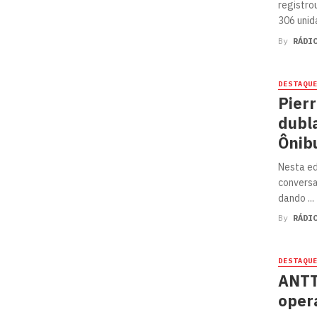
registro
306 unid
By
RÁDI
DESTAQU
Pierr
dubl
Ônib
Nesta ed
conversa
dando ...
By
RÁDI
DESTAQU
ANTT
opera