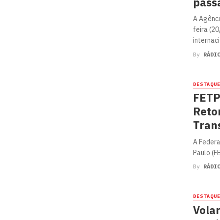
pass
A Agênci
feira (2
internaci
By
RÁDI
DESTAQU
FETP
Reto
Tran
A Federa
Paulo (FE
By
RÁDI
DESTAQU
Vola