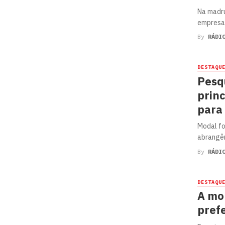
Na madru
empresa 
By
RÁDI
DESTAQU
Pesqu
princ
para
Modal fo
abrangên
By
RÁDI
DESTAQU
A mo
prefe