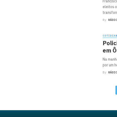
Francisc
eleitos 
transfor
By
RÁDI
COTIDIA
Polic
em Ô
Na manhã
por um h
By
RÁDI
Posts
navigation