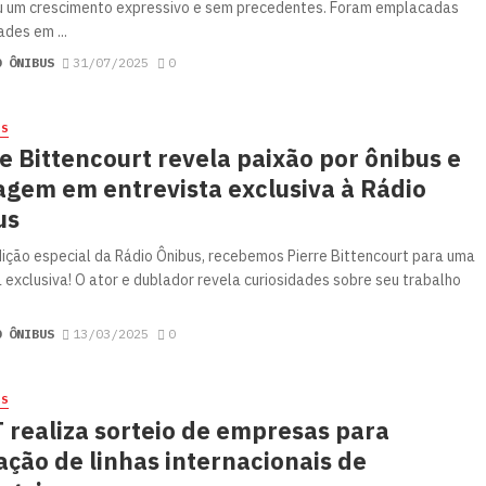
u um crescimento expressivo e sem precedentes. Foram emplacadas
ades em ...
O ÔNIBUS
31/07/2025
0
ES
e Bittencourt revela paixão por ônibus e
agem em entrevista exclusiva à Rádio
us
ição especial da Rádio Ônibus, recebemos Pierre Bittencourt para uma
 exclusiva! O ator e dublador revela curiosidades sobre seu trabalho
O ÔNIBUS
13/03/2025
0
ES
 realiza sorteio de empresas para
ção de linhas internacionais de