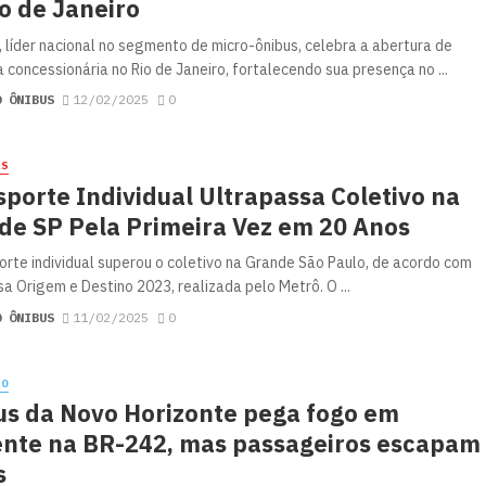
o de Janeiro
, líder nacional no segmento de micro-ônibus, celebra a abertura de
 concessionária no Rio de Janeiro, fortalecendo sua presença no ...
O ÔNIBUS
12/02/2025
0
ES
porte Individual Ultrapassa Coletivo na
de SP Pela Primeira Vez em 20 Anos
orte individual superou o coletivo na Grande São Paulo, de acordo com
sa Origem e Destino 2023, realizada pelo Metrô. O ...
O ÔNIBUS
11/02/2025
0
NO
us da Novo Horizonte pega fogo em
ente na BR-242, mas passageiros escapam
s