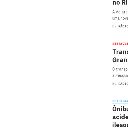
no Ri
A Volare
uma nova
By
RÁDI
DESTAQU
Trans
Gran
O transp
a Pesqui
By
RÁDI
COTIDIA
Ônib
acid
ileso