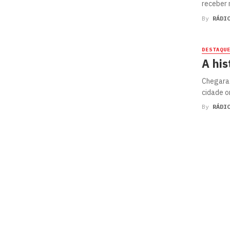
receber 
By
RÁDI
DESTAQU
A his
Chegara 
cidade o
By
RÁDI