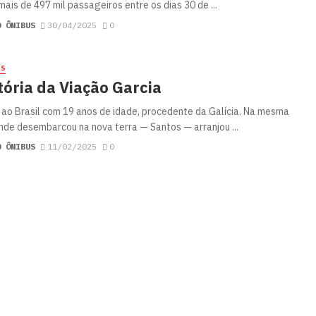
mais de 497 mil passageiros entre os dias 30 de ...
O ÔNIBUS
30/04/2025
0
ES
tória da Viação Garcia
ao Brasil com 19 anos de idade, procedente da Galícia. Na mesma
nde desembarcou na nova terra — Santos — arranjou ...
O ÔNIBUS
11/02/2025
0