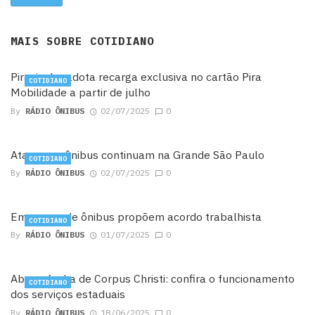
MAIS SOBRE
COTIDIANO
Piracicaba adota recarga exclusiva no cartão Pira
COTIDIANO
Mobilidade a partir de julho
By
RÁDIO ÔNIBUS
02/07/2025
0
Ataques a ônibus continuam na Grande São Paulo
COTIDIANO
By
RÁDIO ÔNIBUS
02/07/2025
0
Empresas de ônibus propõem acordo trabalhista
COTIDIANO
By
RÁDIO ÔNIBUS
01/07/2025
0
Abre e fecha de Corpus Christi: confira o funcionamento
COTIDIANO
dos serviços estaduais
By
RÁDIO ÔNIBUS
18/06/2025
0