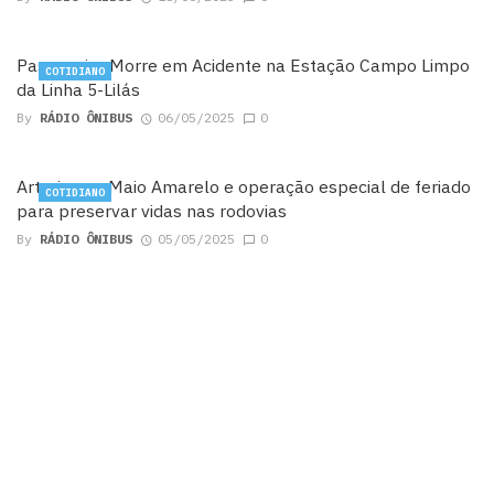
Passageiro Morre em Acidente na Estação Campo Limpo
COTIDIANO
da Linha 5-Lilás
By
RÁDIO ÔNIBUS
06/05/2025
0
Arteris une Maio Amarelo e operação especial de feriado
COTIDIANO
para preservar vidas nas rodovias
By
RÁDIO ÔNIBUS
05/05/2025
0