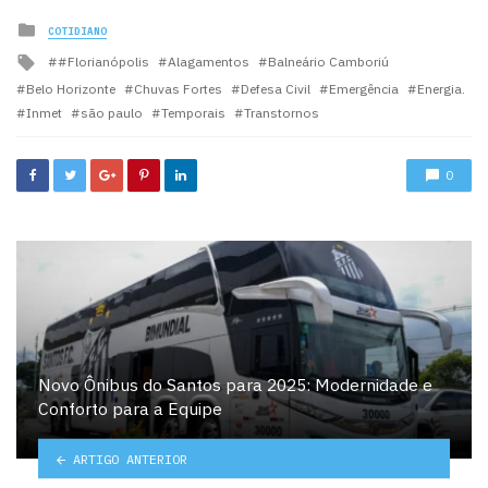
Posted
COTIDIANO
in
Tagged
#Florianópolis
Alagamentos
Balneário Camboriú
with
Belo Horizonte
Chuvas Fortes
Defesa Civil
Emergência
Energia.
Inmet
são paulo
Temporais
Transtornos
0
Novo Ônibus do Santos para 2025: Modernidade e
Conforto para a Equipe
ARTIGO ANTERIOR