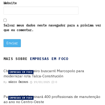
Website
Salvar meus dados neste navegador para a próxima vez
que eu comentar.
MAIS SOBRE
EMPRESAS EM FOCO
Chile recebe primeiro buscarril Marcopolo para
EMPRESAS EM FOCO
modernizar rota Talca-Constitución
By
RÁDIO ÔNIBUS
19/03/2025
0
Parceria VWCO treinará 400 profissionais de manutenção
EMPRESAS EM FOCO
ao ano no Centro-Oeste