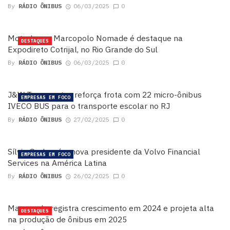
By
RÁDIO ÔNIBUS
06/03/2025
0
Motorhome Marcopolo Nomade é destaque na
DESTAQUES
Expodireto Cotrijal, no Rio Grande do Sul
By
RÁDIO ÔNIBUS
06/03/2025
0
J&W Transportes reforça frota com 22 micro-ônibus
EMPRESAS EM FOCO
IVECO BUS para o transporte escolar no RJ
By
RÁDIO ÔNIBUS
27/02/2025
0
Sílvia Gerber é a nova presidente da Volvo Financial
EMPRESAS EM FOCO
Services na América Latina
By
RÁDIO ÔNIBUS
26/02/2025
0
Marcopolo registra crescimento em 2024 e projeta alta
DESTAQUES
na produção de ônibus em 2025