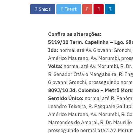
Share
Tweet
Confira as alterações:
5119/10 Term. Capelinha – Lgo. Sã
Ida:
normal até Av. Giovanni Gronchi, 
Américo Maurano, Av. Morumbi, pros
Volta:
normal até Av. Morumbi, R. Dr.
R. Senador Otávio Mangabeira, R. Eng
Giovanni Gronchi, prosseguindo norm
809J/10 Jd. Colombo – Metrô Mor
Sentido Único:
normal até R. Panômia
Leandro Teixeira, R. Pasquale Gallupi,
Américo Maurano, Av. Morumbi, R. Com
Marcondes do Amaral, R. Dr. Maurílio 
prosseguindo normal até a Av. Morumb