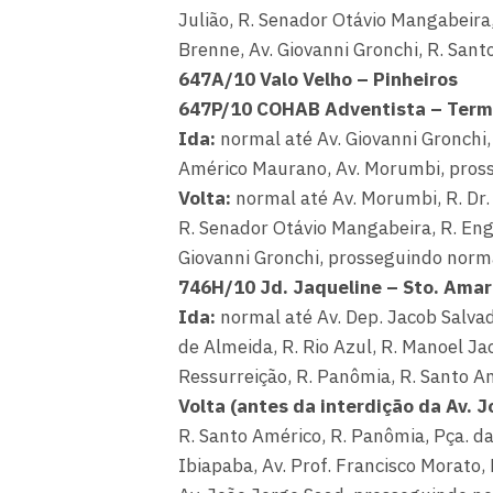
Julião, R. Senador Otávio Mangabeira,
Brenne, Av. Giovanni Gronchi, R. San
647A/10 Valo Velho – Pinheiros
647P/10 COHAB Adventista – Term.
Ida:
normal até Av. Giovanni Gronchi, 
Américo Maurano, Av. Morumbi, pros
Volta:
normal até Av. Morumbi, R. Dr. 
R. Senador Otávio Mangabeira, R. Eng
Giovanni Gronchi, prosseguindo norm
746H/10 Jd. Jaqueline – Sto. Ama
Ida:
normal até Av. Dep. Jacob Salvador
de Almeida, R. Rio Azul, R. Manoel Jaci
Ressurreição, R. Panômia, R. Santo A
Volta (antes da interdição da Av. 
R. Santo Américo, R. Panômia, Pça. da 
Ibiapaba, Av. Prof. Francisco Morato,