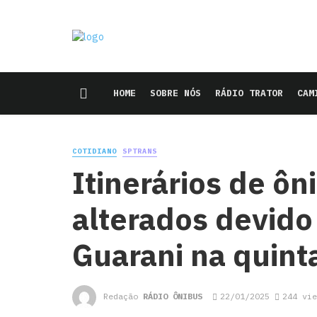
HOME
SOBRE NÓS
RÁDIO TRATOR
CAM
COTIDIANO
SPTRANS
Itinerários de ô
alterados devido
Guarani na quinta
Redação
RÁDIO ÔNIBUS
22/01/2025
244 vie