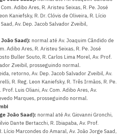
om. Adibo Ares, R. Aristeu Seixas, R. Pe. José
n Kaniefsky, R. Dr. Clóvis de Oliveira, R. Lício
aad, Av. Dep. Jacob Salvador Zveibil,
e João Saad):
normal até Av. Joaquim Cândido de
 Adibo Ares, R. Aristeu Seixas, R. Pe. José
osto Buller Souto, R. Carlos Lima Morel, Av. Prof.
vador Zveibil, prosseguindo normal.
ida, retorno, Av. Dep. Jacob Salvador Zveibil, Av.
elli, R. Reg. Leon Kaniefsky, R. Três Irmãos, R. Pe.
 Prof. Luis Oliani, Av. Com. Adibo Ares, Av.
evedo Marques, prosseguindo normal.
umbi
rge João Saad):
normal até Av. Giovanni Gronchi,
lvio Dante Bertacchi, R. Ibiapaba, Av. Prof.
R. Lício Marcondes do Amaral, Av. João Jorge Saad,