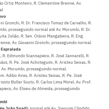
ão Ortiz Monteiro, R. Clementine Brenne, Av.
al
ovo
ni Gronchi, R. Dr. Francisco Tomaz de Carvalho, R.
mbi, prosseguindo normal até Av. Morumbi, R. Dr.
ita Julião, R. Sen. Otávio Mangabeira, R. Eng.
renne, Av. Giovanni Gronchi, prosseguindo normal.
 Espraiada
, R. Edmundo Scannapieco, R. José Jannarelli, R.
ãos, R. Pe. José Achoteguim, R. Aristeu Seixas, R.
es, Av. Morumbi, prosseguindo normal.
. Adibo Aires, R. Aristeu Seixas, R. Pe. José
iosto Buller Souto, R. Carlos Lima Morel, Av. Prof.
pieco, Av. Eliseu de Almeida, prosseguindo
umbi
rge João Saad):
normal até Av. Joaquim Cândido