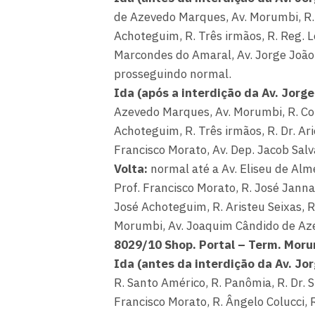
de Azevedo Marques, Av. Morumbi, R. C
Achoteguim, R. Três irmãos, R. Reg. Leo
Marcondes do Amaral, Av. Jorge João S
prosseguindo normal.
Ida (após a interdição da Av. Jorg
Azevedo Marques, Av. Morumbi, R. Com.
Achoteguim, R. Três irmãos, R. Dr. Ari
Francisco Morato, Av. Dep. Jacob Sal
Volta:
normal até a Av. Eliseu de Alme
Prof. Francisco Morato, R. José Jannar
José Achoteguim, R. Aristeu Seixas, R.
Morumbi, Av. Joaquim Cândido de Az
8029/10 Shop. Portal – Term. Mor
Ida (antes da interdição da Av. Jo
R. Santo Américo, R. Panômia, R. Dr. Si
Francisco Morato, R. Ângelo Colucci, 