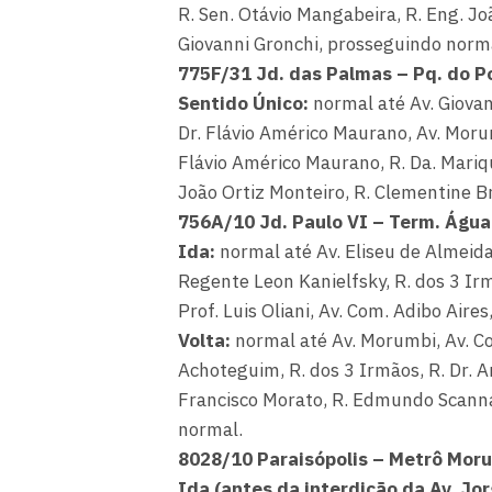
R. Sen. Otávio Mangabeira, R. Eng. Jo
Giovanni Gronchi, prosseguindo norm
775F/31 Jd. das Palmas – Pq. do P
Sentido Único:
normal até Av. Giovan
Dr. Flávio Américo Maurano, Av. Moru
Flávio Américo Maurano, R. Da. Mariqu
João Ortiz Monteiro, R. Clementine B
756A/10 Jd. Paulo VI – Term. Água
Ida:
normal até Av. Eliseu de Almeida
Regente Leon Kanielfsky, R. dos 3 Irm
Prof. Luis Oliani, Av. Com. Adibo Air
Volta:
normal até Av. Morumbi, Av. Com
Achoteguim, R. dos 3 Irmãos, R. Dr. Ar
Francisco Morato, R. Edmundo Scanna
normal.
8028/10 Paraisópolis – Metrô Mor
Ida (antes da interdição da Av. Jo