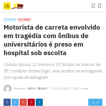
COTIDIANO
DESTAQUES
Motorista de carreta envolvido
em tragédia com ônibus de
universitários é preso em
hospital sob escolta
Colisão deixou 12 mortos e 19 feridos no interior de
SP; condutor tentou fugir, mas acabou se entregando
com ajuda de advogado
Redação
RÁDIO ÔNIBUS
21/02/2025
192 views
0