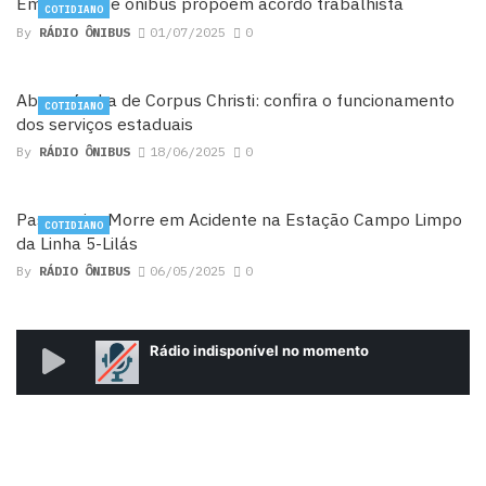
Empresas de ônibus propõem acordo trabalhista
COTIDIANO
By
RÁDIO ÔNIBUS
01/07/2025
0
Abre e fecha de Corpus Christi: confira o funcionamento
COTIDIANO
dos serviços estaduais
By
RÁDIO ÔNIBUS
18/06/2025
0
Passageiro Morre em Acidente na Estação Campo Limpo
COTIDIANO
da Linha 5-Lilás
By
RÁDIO ÔNIBUS
06/05/2025
0