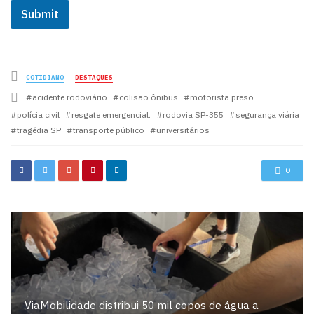
Submit
Posted
COTIDIANO
DESTAQUES
in
Tagged
acidente rodoviário
colisão ônibus
motorista preso
with
polícia civil
resgate emergencial.
rodovia SP-355
segurança viária
tragédia SP
transporte público
universitários
0
ViaMobilidade distribui 50 mil copos de água a