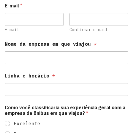
E-mail
*
E-mail
Confirmar e-mail
Nome da empresa em que viajou
*
e
Linha e horário
*
q
u
i
p
e
d
Como você classificaria sua experiência geral com a
o
empresa de ônibus em que viajou?
*
L
i
Excelente
n