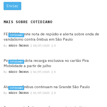
MAIS SOBRE
COTIDIANO
FETPESP emite nota de repúdio e alerta sobre onda de
COTIDIANO
vandalismo contra ônibus em São Paulo
By
RÁDIO ÔNIBUS
04/07/2025
0
Piracicaba adota recarga exclusiva no cartão Pira
COTIDIANO
Mobilidade a partir de julho
By
RÁDIO ÔNIBUS
02/07/2025
0
Ataques a ônibus continuam na Grande São Paulo
COTIDIANO
By
RÁDIO ÔNIBUS
02/07/2025
0