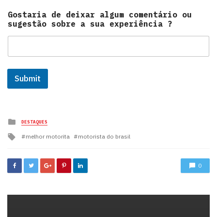
Gostaria de deixar algum comentário ou
sugestão sobre a sua experiência ?
Submit
Posted
DESTAQUES
in
Tagged
melhor motorita
motorista do brasil
with
0