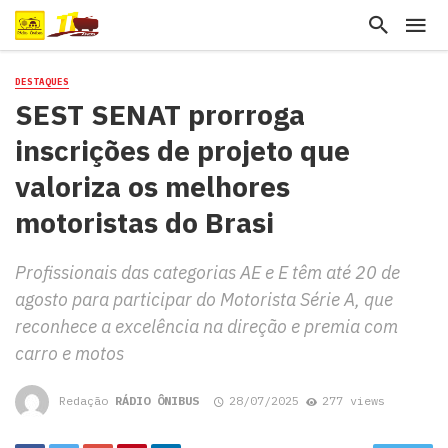
DESTAQUES
SEST SENAT prorroga
inscrições de projeto que
valoriza os melhores
motoristas do Brasi
Profissionais das categorias AE e E têm até 20 de
agosto para participar do Motorista Série A, que
reconhece a excelência na direção e premia com
carro e motos
Redação
RÁDIO ÔNIBUS
28/07/2025
277 views