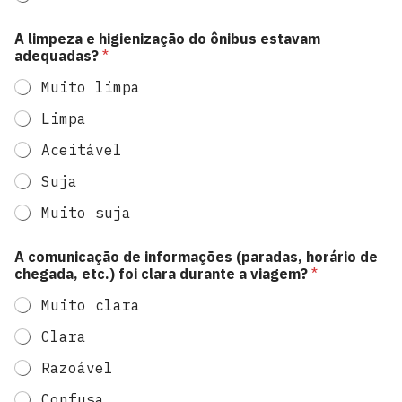
s
e
A limpeza e higienização do ônibus estavam
g
adequadas?
*
u
r
Muito limpa
o
Limpa
Aceitável
Suja
Muito suja
A comunicação de informações (paradas, horário de
chegada, etc.) foi clara durante a viagem?
*
Muito clara
Clara
Razoável
Confusa