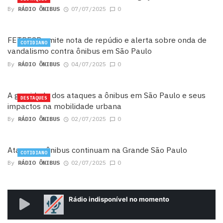
By
RÁDIO ÔNIBUS
07/07/2025
0
FETPESP emite nota de repúdio e alerta sobre onda de
COTIDIANO
vandalismo contra ônibus em São Paulo
By
RÁDIO ÔNIBUS
04/07/2025
0
A gravidade dos ataques a ônibus em São Paulo e seus
DESTAQUES
impactos na mobilidade urbana
By
RÁDIO ÔNIBUS
02/07/2025
0
Ataques a ônibus continuam na Grande São Paulo
COTIDIANO
By
RÁDIO ÔNIBUS
02/07/2025
0