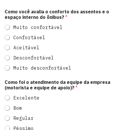
Como você avalia o conforto dos assentos e o
espaço interno do ônibus?
*
Muito confortável
Confortável
Aceitável
Desconfortável
Muito desconfortável
e
Como foi o atendimento da equipe da empresa
q
(motorista e equipe de apoio)?
*
u
i
Excelente
p
e
Bom
v
o
Regular
c
ê
Péssimo