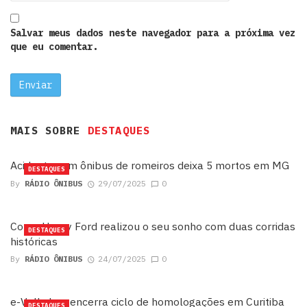
Salvar meus dados neste navegador para a próxima vez
que eu comentar.
MAIS SOBRE
DESTAQUES
Acidente com ônibus de romeiros deixa 5 mortos em MG
DESTAQUES
By
RÁDIO ÔNIBUS
29/07/2025
0
Como Henry Ford realizou o seu sonho com duas corridas
DESTAQUES
históricas
By
RÁDIO ÔNIBUS
24/07/2025
0
e-Volksbus encerra ciclo de homologações em Curitiba
DESTAQUES