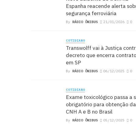
Espanha reacende alerta sob
segurança ferroviária
By
RÁDIO ÔNIBUS
21/01/2026
0
COTIDIANO
Transwolff vai à Justiça cont
decreto que encerra contrat
em SP
By
RÁDIO ÔNIBUS
06/12/2025
0
COTIDIANO
Exame toxicológico passa a s
obrigatório para obtenção da
CNH A e B no Brasil
By
RÁDIO ÔNIBUS
05/12/2025
0