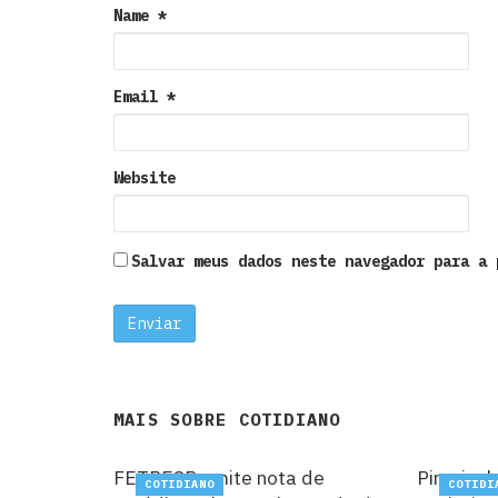
Name
*
Email
*
Website
Salvar meus dados neste navegador para a 
MAIS SOBRE
COTIDIANO
FETPESP emite nota de
Piracica
COTIDIANO
COTIDI