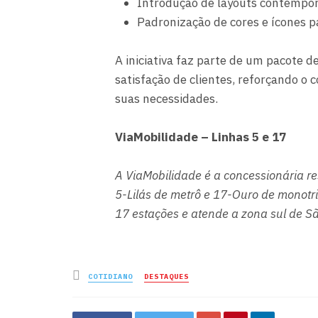
Introdução de layouts contempor
Padronização de cores e ícones pa
A iniciativa faz parte de um pacote d
satisfação de clientes, reforçando o
suas necessidades.
ViaMobilidade – Linhas 5 e 17
A ViaMobilidade é a concessionária r
5-Lilás de metrô e 17-Ouro de monotri
17 estações e atende a zona sul de 
Posted
COTIDIANO
DESTAQUES
in