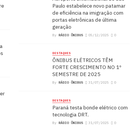
re
Paulo estabelece novo patamar
de eficiência na imigração com
portas eletrônicas de última
geração
By
RÁDIO ÔNIBUS
05/12/2025
0
ra
os
DESTAQUES
ÔNIBUS ELÉTRICOS TÊM
FORTE CRESCIMENTO NO 1º
SEMESTRE DE 2025
By
RÁDIO ÔNIBUS
31/07/2025
0
er
DESTAQUES
Paraná testa bonde elétrico com
tecnologia DRT.
By
RÁDIO ÔNIBUS
31/07/2025
0