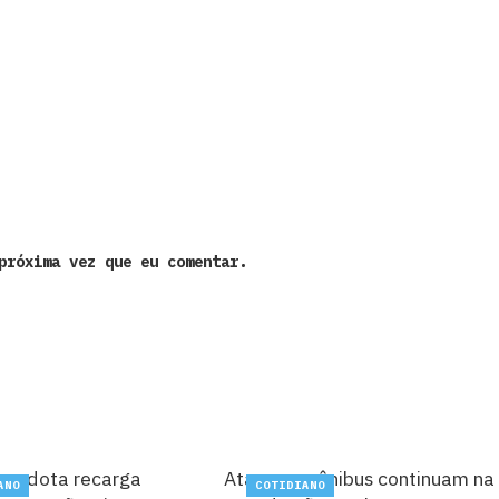
próxima vez que eu comentar.
ba adota recarga
Ataques a ônibus continuam na
ANO
COTIDIANO