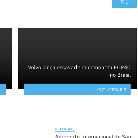
0
Volvo lança escavadeira compacta ECR40
no Brasil
NEXT ARTICLE
COTIDIANO
Aeroporto Internacional de São