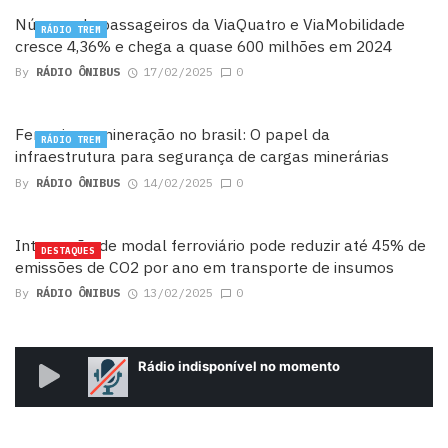
Número de passageiros da ViaQuatro e ViaMobilidade
RÁDIO TREM
cresce 4,36% e chega a quase 600 milhões em 2024
By
RÁDIO ÔNIBUS
17/02/2025
0
Ferrovias e mineração no brasil: O papel da
RÁDIO TREM
infraestrutura para segurança de cargas minerárias
By
RÁDIO ÔNIBUS
14/02/2025
0
Integração de modal ferroviário pode reduzir até 45% de
DESTAQUES
emissões de CO2 por ano em transporte de insumos
By
RÁDIO ÔNIBUS
13/02/2025
0