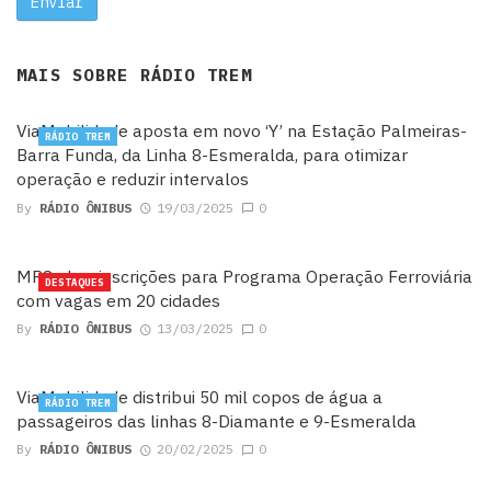
MAIS SOBRE
RÁDIO TREM
ViaMobilidade aposta em novo ‘Y’ na Estação Palmeiras-
RÁDIO TREM
Barra Funda, da Linha 8-Esmeralda, para otimizar
operação e reduzir intervalos
By
RÁDIO ÔNIBUS
19/03/2025
0
MRS abre inscrições para Programa Operação Ferroviária
DESTAQUES
com vagas em 20 cidades
By
RÁDIO ÔNIBUS
13/03/2025
0
ViaMobilidade distribui 50 mil copos de água a
RÁDIO TREM
passageiros das linhas 8-Diamante e 9-Esmeralda
By
RÁDIO ÔNIBUS
20/02/2025
0