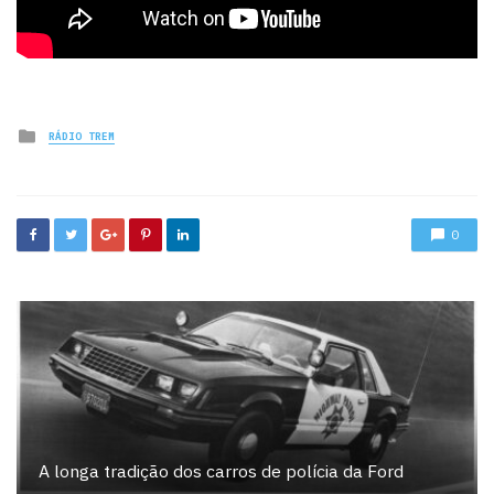
Posted
RÁDIO TREM
in
0
A longa tradição dos carros de polícia da Ford