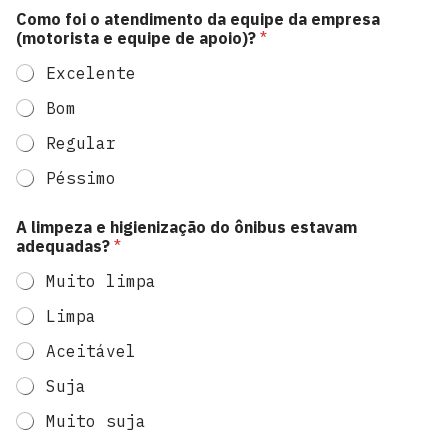
e
Como foi o atendimento da equipe da empresa
n
(motorista e equipe de apoio)?
*
t
o
Excelente
s
u
Bom
a
Regular
Péssimo
A limpeza e higienização do ônibus estavam
adequadas?
*
Muito limpa
Limpa
Aceitável
Suja
Muito suja