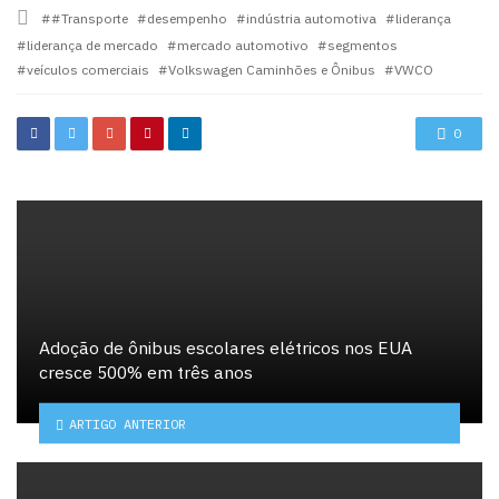
in
Tagged
#Transporte
desempenho
indústria automotiva
liderança
with
liderança de mercado
mercado automotivo
segmentos
veículos comerciais
Volkswagen Caminhões e Ônibus
VWCO
0
Adoção de ônibus escolares elétricos nos EUA
cresce 500% em três anos
ARTIGO ANTERIOR