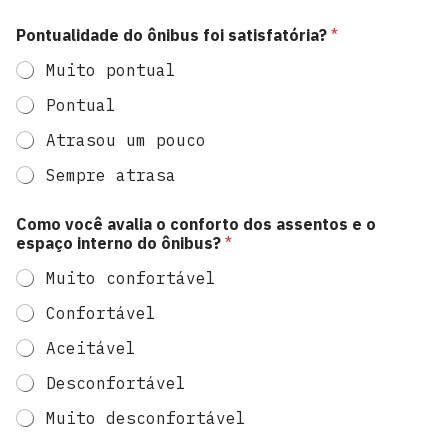
Pontualidade do ônibus foi satisfatória?
*
Muito pontual
Pontual
Atrasou um pouco
Sempre atrasa
f
Como você avalia o conforto dos assentos e o
i
espaço interno do ônibus?
*
n
s
Muito confortável
p
r
Confortável
o
c
Aceitável
e
s
Desconfortável
s
a
Muito desconfortável
m