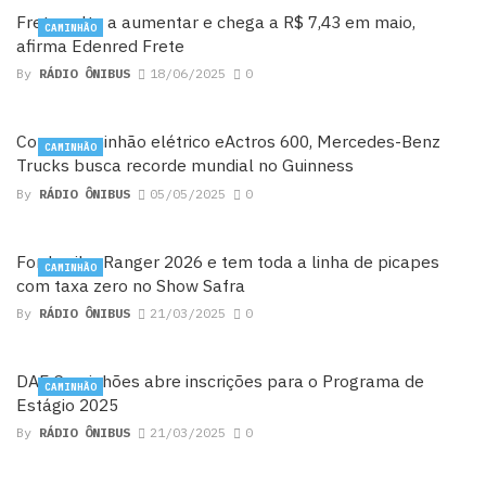
Frete volta a aumentar e chega a R$ 7,43 em maio,
CAMINHÃO
afirma Edenred Frete
By
RÁDIO ÔNIBUS
18/06/2025
0
Com o caminhão elétrico eActros 600, Mercedes-Benz
CAMINHÃO
Trucks busca recorde mundial no Guinness
By
RÁDIO ÔNIBUS
05/05/2025
0
Ford exibe Ranger 2026 e tem toda a linha de picapes
CAMINHÃO
com taxa zero no Show Safra
By
RÁDIO ÔNIBUS
21/03/2025
0
DAF Caminhões abre inscrições para o Programa de
CAMINHÃO
Estágio 2025
By
RÁDIO ÔNIBUS
21/03/2025
0