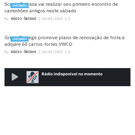
Scania Cotrasa vai realizar seu primeiro encontro de
CAMINHÃO
caminhões antigos neste sábado
By
RÁDIO ÔNIBUS
20/03/2025
0
Grupo Protege promove plano de renovação de frota e
CAMINHÃO
adquire 60 carros-fortes VWCO
By
RÁDIO ÔNIBUS
20/03/2025
0