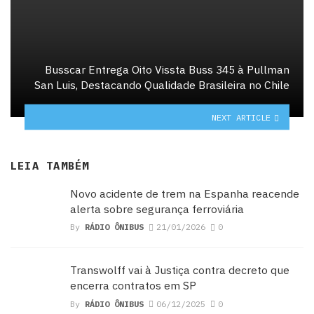
Busscar Entrega Oito Vissta Buss 345 à Pullman
San Luis, Destacando Qualidade Brasileira no Chile
NEXT ARTICLE
LEIA TAMBÉM
Novo acidente de trem na Espanha reacende
alerta sobre segurança ferroviária
By
RÁDIO ÔNIBUS
21/01/2026
0
Transwolff vai à Justiça contra decreto que
encerra contratos em SP
By
RÁDIO ÔNIBUS
06/12/2025
0