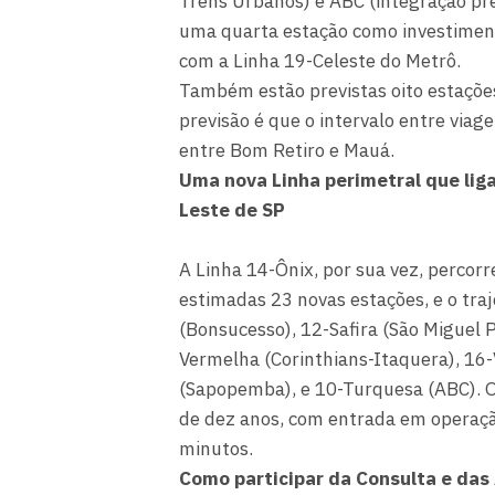
Trens Urbanos) e ABC (integração pre
uma quarta estação como investimento
com a Linha 19-Celeste do Metrô.
Também estão previstas oito estações
previsão é que o intervalo entre viag
entre Bom Retiro e Mauá.
Uma nova Linha perimetral que lig
Leste de SP
A Linha 14-Ônix, por sua vez, percor
estimadas 23 novas estações, e o tra
(Bonsucesso), 12-Safira (São Miguel P
Vermelha (Corinthians-Itaquera), 16-
(Sapopemba), e 10-Turquesa (ABC). O 
de dez anos, com entrada em operação
minutos.
Como participar da Consulta e das