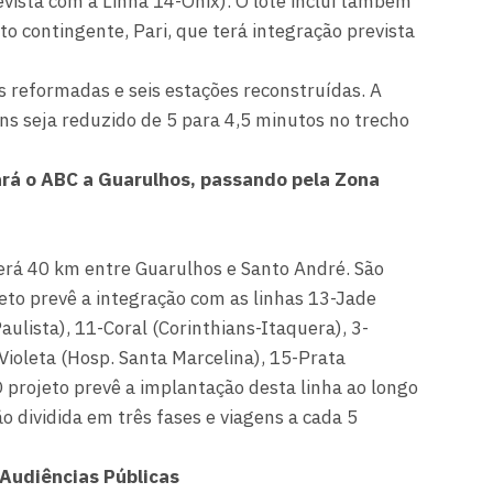
vista com a Linha 14-Ônix). O lote inclui também
 contingente, Pari, que terá integração prevista
 reformadas e seis estações reconstruídas. A
ens seja reduzido de 5 para 4,5 minutos no trecho
ará o ABC a Guarulhos, passando pela Zona
rerá 40 km entre Guarulhos e Santo André. São
jeto prevê a integração com as linhas 13-Jade
aulista), 11-Coral (Corinthians-Itaquera), 3-
Violeta (Hosp. Santa Marcelina), 15-Prata
projeto prevê a implantação desta linha ao longo
 dividida em três fases e viagens a cada 5
 Audiências Públicas