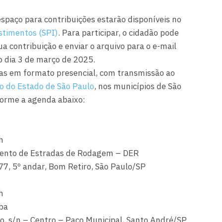
espaço para contribuições estarão disponíveis no
estimentos (SPI)
. Para participar, o cidadão pode
a contribuição e enviar o arquivo para o e-mail
o dia 3 de março de 2025.
das em formato presencial, com transmissão ao
o do Estado de São Paulo
, nos municípios de São
forme a agenda abaixo:
h
mento de Estradas de Rodagem – DER
77, 5º andar, Bom Retiro, São Paulo/SP
h
iba
o, s/n – Centro – Paço Municipal, Santo André/SP