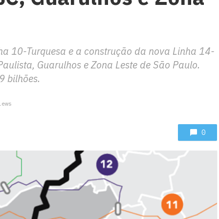
nha 10-Turquesa e a construção da nova Linha 14-
aulista, Guarulhos e Zona Leste de São Paulo.
9 bilhões.
iews
0