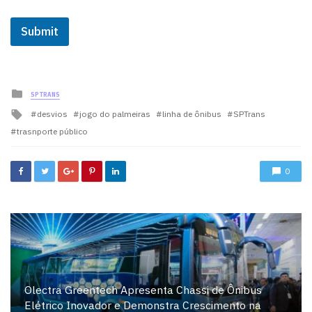
Submit
Posted
SPTRANS
in
Tagged
desvios
jogo do palmeiras
linha de ônibus
SPTrans
with
trasnporte público
0
Olectra Greentech Apresenta Chassi de Ônibus
Elétrico Inovador e Demonstra Crescimento na