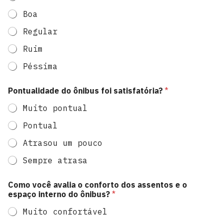
Boa
Regular
Ruim
Péssima
Pontualidade do ônibus foi satisfatória?
*
Muito pontual
Pontual
Atrasou um pouco
Sempre atrasa
e
Como você avalia o conforto dos assentos e o
h
espaço interno do ônibus?
*
o
r
Muito confortável
á