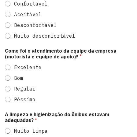
r
Confortável
i
o
Aceitável
g
e
Desconfortável
r
a
Muito desconfortável
l
Como foi o atendimento da equipe da empresa
(motorista e equipe de apoio)?
*
Excelente
Bom
Regular
Péssimo
A limpeza e higienização do ônibus estavam
adequadas?
*
Muito limpa